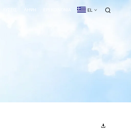
ΛΎΣΕΙΣ
ΛΉΨΗ
EPI KOINONIA
EL