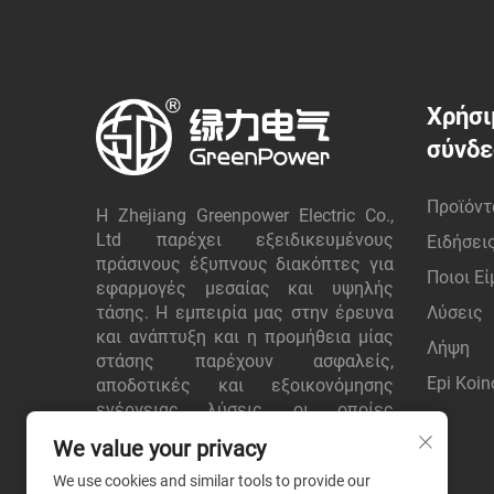
Χρήσι
σύνδ
Προϊόντ
Η Zhejiang Greenpower Electric Co.,
Ltd παρέχει εξειδικευμένους
Ειδήσει
πράσινους έξυπνους διακόπτες για
Ποιοι Ε
εφαρμογές μεσαίας και υψηλής
τάσης. Η εμπειρία μας στην έρευνα
Λύσεις
και ανάπτυξη και η προμήθεια μίας
Λήψη
στάσης παρέχουν ασφαλείς,
Epi Koin
αποδοτικές και εξοικονόμησης
ενέργειας λύσεις, οι οποίες
εμπιστεύονται παγκόσμιοι πελάτες.
We value your privacy
Ζητήστε προσφορά σήμερα.
We use cookies and similar tools to provide our