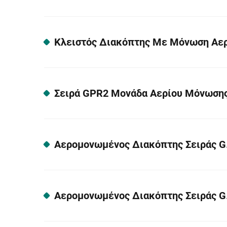
Αερομ
Αερομ