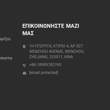
ΕΠΙΚΟΙΝΩΝΗΣΤΕ ΜΑΖΙ
ΜΑΣ
ωρίζει
1Η ΠΤΕΡΥΓΑ, ΚΤΙΡΙΟ 4, ΑΡ. 827
παϊ:
WENZHOU AVENUE, WENZHOU,
ZHEJIANG, 325011, ΚΙΝΑ
όπιστο
+86-18989782765
[email protected]