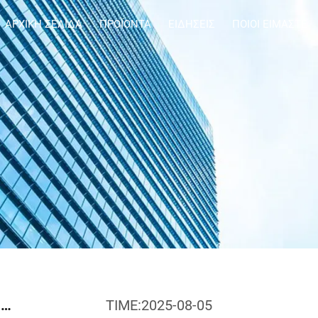
ΑΡΧΙΚΉ ΣΕΛΊΔΑ
ΠΡΟΪΌΝΤΑ
ΕΙΔΉΣΕΙΣ
ΠΟΙΟΙ ΕΊΜΑΣΤΕ
Σειρά GPR1-12(24) Μονάδα Αερίου Μόνωσης SF6
TIME:2025-08-05