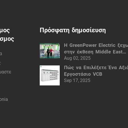
μος
Πρόσφατη δημοσίευση
εσμος
Η GreenPower Electric ξεχ
στην έκθεση Middle East
α
Electricity (MEE) του Ντούμ
Aug 02, 2025
ς
Έξυπνες ηλεκτρικές λύσεις
Πώς να Επιλέξετε Ένα Αξι
ίμαστε
Εργοστάσιο VCB
Sep 17, 2025
onia