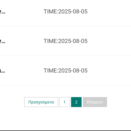
Καβινέτο Αντιστάσεων Στερεού Αγωγού GP-NER-11kV
TIME:2025-08-05
Καβινέτο Αντιστάσεων Στερεού Αγωγού GP-NER-33kV
TIME:2025-08-05
E4-GP Εσωτερικός Υψηλής Τάσης Διακόπτης - Εγχειρίδιο Επιλογής Σειράς
TIME:2025-08-05
Προηγούμενο
1
2
Επόμενο