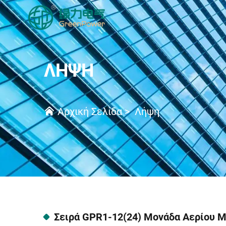
ΛΉΨΗ
Αρχική Σελίδα
>
Λήψη