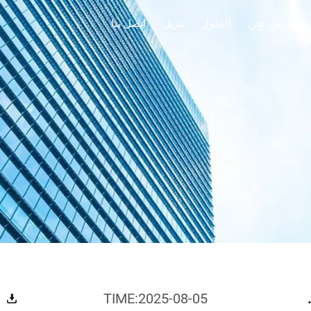
بار
من نحن
الحلول
تنزيل
اتصل بنا
 سلسلة GPR1-12(24)
TIME:2025-08-05