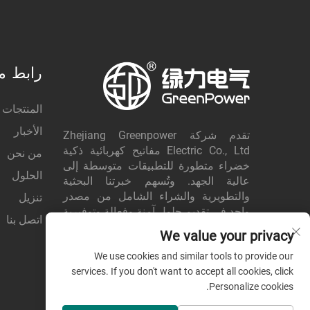
رابط م
المنتجات
الأخبار
تقدم شركة Zhejiang Greenpower
Electric Co., Ltd مفاتيح كهربائية ذكية
من نحن
خضراء متطورة للتطبيقات متوسطة إلى
الحلول
عالية الجهد. وتُسهم خبرتنا البحثية
والتطويرية والشراء الشامل من مصدر
تنزيل
واحد في تقديم حلول آمنة وفعالة وتوفيرية
اتصل بنا
للطاقة، ويتم الاعتماد عليها من قبل عملاء
We value your privacy
عالميين. اطلب عرض سعر اليوم.
We use cookies and similar tools to provide our
services. If you don't want to accept all cookies, click
Personalize cookies.