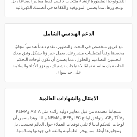
التكنولوجيا المتطورة لإنشاء منتجات لا تلبي فقط معايير الصناعة، بل
وتتجاوزها، مما يضمن الموثوقية والكفاءة في أنظمتك الكهربائية.
الدعم الهندسي الشامل
مع فريق متخصص في البحث والتطوير، نقدم دعماً هندسياً مجانيًا
مخصصًا وفقاً لمتطلبات مشروعك. يعمل خبراؤنا بشكل وثيق معك
لتحسين التصاميم والحلول، مما يضمن أن تكون لوحات التحكم
الخاصة بك مناسبة تمامًا لاحتياجات تشغيلك، ويعزز الأداء والسلامة
على حد سواء.
الامتثال والشهادات العالمية
منتجاتنا معتمدة من قبل معايير دولية رائدة مثل ASTA وKEMA
وTÜV وCE، وتوافق لوائح IEC وIEEE وNEMA وUL. وهذا يضمن أن
لوحات التحكم لدينا لا تلبي توقعات العملاء حول العالم فحسب، بل
وتتجاوزها أيضًا، مما يوفر الطمأنينة والثقة في جودتها وسلامتها.