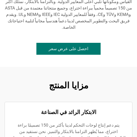
القياس ومكوناتها تلبي أعلى المعايير الدولية. وبالتزامنا بالابتكار، نمتلك أكثر
من 150 تصميماً محمياً ببراءة اختراع، وجميع منتجاتنا معتمدة من قبل ASTA
وKEMA وTÜV وCE، وفقاً للمعايير الدولية IEC وIEEE وNEMA وUL. ويقدم
فريق البحث والتطوير المخصص لدينا دعماً هندسياً مجانياً لتلبية احتياجاتك
الخاصة.
احصل على عرض سعر
مزايا المنتج
الابتكار الرائد في الصناعة
يتم دعم إنتاج لوحات التحكم لدينا بأكثر من 150 تصميمًا براءة
اختراع، مما يُظهر التزامنا بالابتكار والتميز. نحن نستفيد من