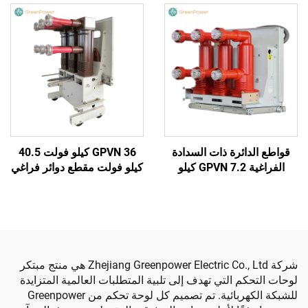
قواطع الدائرة ذات السدادة
GPVN 36 كيلو فولت 40.5
الفراغية GPVN 7.2 كيلو
كيلو فولت مقطع دوائر فراغي
فولت 11 كيلو فولت 12 كيلو
مع غلاف عازل
فولت العازلة
شركة Zhejiang Greenpower Electric Co., Ltd هي منتج مبتكر
لوحات التحكم التي تهدف إلى تلبية المتطلبات العالمية المتزايدة
للشبكة الكهربائية. تم تصميم كل لوحة تحكم من Greenpower