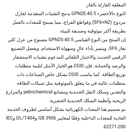
المغلقة العازلة بالغاز.
النوع «الأخضر» GPN2E-40.5 يدمج التقنيات المتقدمة لعازل
مزدوج (SF6+N2) وقواطع الفراغ، مما يسمح للمعدات بالعمل
بطريقة أكثر موثوقية وصديقة للبيئة.
إن المنتج من النوع القياسي GPN2S-40.5 مصنوع من عزل كلي
بغاز SF6، ويتميز بأداء عالٍ وسهولة الاستخدام. وبفضل التصنيع
الرقمي الحديث والاختبار التلقائي المدعوم بتقنيات الاستشعار
والرصد والحماية، فإن CGIS هو الخيار الأمثل لتلبية متطلبات
توزيع الطاقة. كما يناسب CGIS بشكل خاص الصناعات ذات
متطلبات عالية في ما يتعلق بالموثوقية مثل شبكات الطاقة
والتعدين وسكك النقل الحديدية ومصانع petrochemical والمزارع
الريحية وأنظمة السكك الحديدية الحضرية.
تم تصميم هذا المعدات الكهربائية بشكل أساسي لظروف الخدمة
العادية للمعدات الداخلية وفقًا لمعايير GB 3906 وDL/T404 وIEC
62271-200.