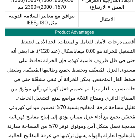
الأبعاد الخارجية (العرض ×
650(800، 1000)×1500(1300،
العمق × الارتفاع)
1670، 2000)×2300 مم
تتوافق مع معايير السلامة الدولية
الامتثال
مثل ISO وIEEE
أقصى درجات الأمان للعامل والمعدات: الحد الأدنى لضغط
التشغيل للخزانة هو 0.00 ميغاباسكال (عند 20℃). هذا يعني أنه
حتى في ظل ظروف قاسية كهذه، فإن الخزانة تحافظ على
مستوى العزل المُصنّف وتحتفظ بجميع وظائفها المُصنّفة. وبفضل
ضغط الغاز المنخفض، يمكن للخزانة أن تبقى مشغّلة حتى في
حالة تسرب الغاز منها. تم تصميم قفل كهربائي وآلي موثوق بين
المفتاح الدائري ومفتاح الثلاثة مواضع لمنع التشغيل الخاطئ.
تقليل مساحة غرفة المفاتيح بنسبة 70%: تصميم ميداني كهربائي
مُحسّن يجمع مع أداء عزل ممتاز، يؤدي إلى إنتاج مفاتيح كهربائية
مدمجة تعمل بشكل آمن وموثوق. توفر 70% من المساحة مقارنة
بالمفاتيح العازلة بالهواء. يسهل تركيبها في غرفة المفاتيح الحالية.