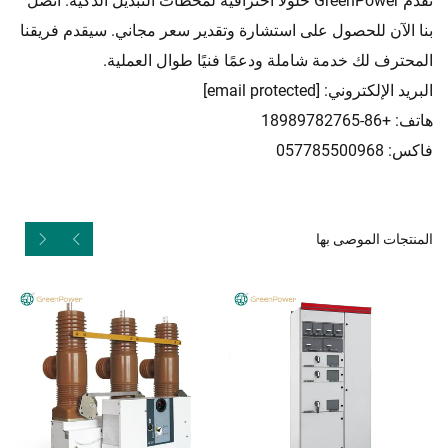
تقدم GreenPower حلولًا احترافية لمحطات التبديل الذكية. اتصل
بنا الآن للحصول على استشارة وتقدير سعر مجاني. سيقدم فريقنا
المحترف لك خدمة شاملة ودعمًا فنيًا طوال العملية.
البريد الإلكتروني:
[email protected]
هاتف: +86-18989782765
فاكس: 057785500968
المنتجات الموصى بها