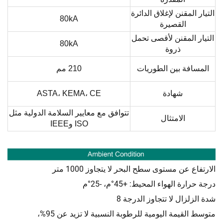
التيار المقنن لإغلاق الدائرة
80kA
القصيرة
التيار المقنن لأقصى تحمل
80kA
ذروة
المسافة بين الطوريات
210 مم
شهادة
ASTA، KEMA، CE
تتوافق مع معايير السلامة الدولية مثل
الامتثال
ISO وIEEE
الارتفاع عن مستوى سطح البحر لا يتجاوز 1000 متر
درجة حرارة الهواء المحيط: +45°م، -25°م
شدة الزلزال لا تتجاوز الدرجة 8
متوسط القيمة اليومية للرطوبة النسبية لا تزيد عن 95%،