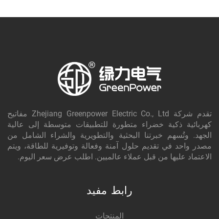
تقدم شركة Zhejiang Greenpower Electric Co., Ltd مفاتيح
كهربائية ذكية خضراء متطورة للتطبيقات متوسطة إلى عالية
الجهد. وتُسهم خبرتنا البحثية والتطويرية والشراء الشامل من
مصدر واحد في تقديم حلول آمنة وفعالة وتوفيرية للطاقة، ويتم
الاعتماد عليها من قبل عملاء عالميين. اطلب عرض سعر اليوم.
رابط مفيد
المنتجات