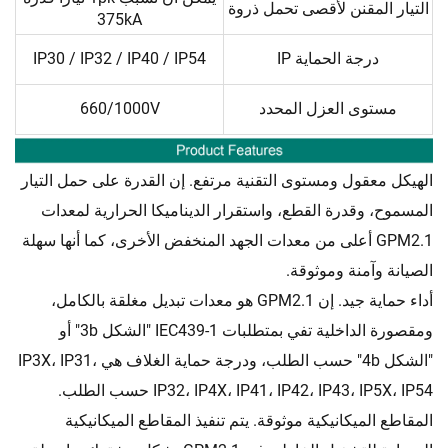
التيار المقنن لأقصى تحمل ذروة
375kA
درجة الحماية IP
IP30 / IP32 / IP40 / IP54
مستوى العزل المحدد
660/1000V
الهيكل معقول ومستوى التقنية مرتفع. إن القدرة على حمل التيار
المسموح، وقدرة القطع، واستقرار الديناميكا الحرارية لمعدات
GPM2.1 أعلى من معدات الجهد المنخفض الأخرى، كما أنها سهلة
الصيانة وآمنة وموثوقة.
أداء حماية جيد. إن GPM2.1 هو معدات تبديل مغلقة بالكامل،
ومقصورة الداخلية تفي بمتطلبات IEC439-1 "الشكل 3b" أو
"الشكل 4b" حسب الطلب، ودرجة حماية الغلاف هي IP3X، IP31،
IP32، IP4X، IP41، IP42، IP43، IP5X، IP54 حسب الطلب.
المقاطع الميكانيكية موثوقة. يتم تنفيذ المقاطع الميكانيكية