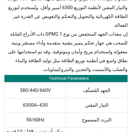
والتيار المقنن لأنظمة التوزيع 6300 أمبير وأقل، وتُستخدم لتوزيع
الطاقة الكهربائية والتحويل والتحكم والتعويض عن القدرة غير
الفعالة.
إن معدات الجهد المنخفض من نوع GPM2.1 ذات الأدراج القابلة
للسحب هي جهاز تحكم يتميز بتقنية متقدمة وأداء مستقر وبنية
معقولة واستخدام مريح وأمان وموثوقية. وقد تم استخدامها على
نطاق واسع في أنظمة توزيع الطاقة مثل توليد الطاقة والبناء
والصلب والأسمنت والتعدين والبتروكيماويات.
الجهد المُصنَّف
380/440/660V
التيار المقنن
630~6300A
التردد المسموح
50/60Hz
يمكن أن تسبب 1pk تيارًا قدره