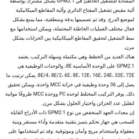
المضادة للتشغيل الخاطئ في GPM2.1 بشكل مشترك بواسطة
آلية مقبض تشغيل المفتاح الدائري وآلية المقاطع الميكانيكية
لموضع الدرج. وقد تم تصميمها بدقة ومنطقية، مما يمنع بشكل
فعال مختلف العمليات الخاطئة المحتملة، ويمكن استخدامها مع
نمط التشغيل لتحقيق المقاطع الميكانيكية بين الخزانات بشكل
مرن.
هناك العديد من الخطط وهي مكتملة وسهلة التركيب. يعتمد
GPM2.1 على الوحدة الأساسية 8E، والوحدات الوظيفية هي
8E/4، 8E/2، 6E، 8E، 12E، 16E، 24E، 32E، 72E. يمكن ترتيب ما
يصل إلى 36 وحدة وظيفية في خزانة MCC واحدة، ويمكن تحقيق
ذلك. يوفر التركيب المختلط لوحدة PC ووحدة MCC ظروفًا مواتية
لتقليل عدد الخزائن واختيار الحلول بشكل مرِن.
إن معدات الجهد المنخفض من نوع GPM2.1 ذات الأدراج القابلة
للسحب هي جهاز تحكم يتميز بتقنية متقدمة وأداء مستقر وبنية
معقولة واستخدام مريح وأمان وموثوقية. وقد تم استخدامها على