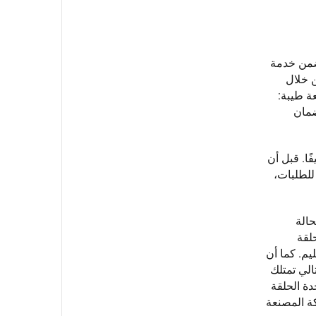
تضمن خدمة
GPSwitchgea جانب الضمان من خلال
ة طيبة:
ضمان
ًا. قبل أن
للطلبات،
حالة
لقة
التسليم. كما أن
من الخبرة، وبالتالي تمتلك
دة الحلقة
كة المصنعة