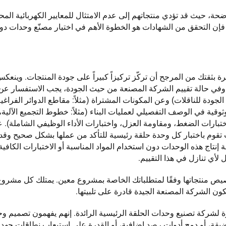
ة، حيث قد تؤدي منتجاتهم إلى عدم الامتثال للمعايير الكهربائية المحل
إن التحقق من الشهادات هو الخطوة الأهم في اختيار مصنّع وحدات دوا
ة بثقتك من المرجح أن تركّز تركيزاً كبيراً على جودة المنتجات. وينع
. وفي حالة تقييم الشركة المصنعة من حيث الجودة، يجب الاستفسار عن 
الجودة للناقلات) وعن المكونات المشتراة (مثلاً: مقاطع الدوائر الفراغي
وقية في الوصف التفصيلي لعمليات البناء (مثلاً: خطوط التجميع الآلي
ل اختبارات الضغط، ومقاومة العزل، واختبارات الأداء الوظيفي الشاملة).
فق مبدأ الجودة - حيث تقوم باختبار كل وحدة حلقة رئيسية للتأكد من عملها بشكل صحيح و
إنتاج هذه الوحدات دون استخدام المواد المناسبة أو الاختبارات الكافية
ل لأي تنازل في هذا التقييم.
ص منتجاتها وفقًا لمتطلباتك الخاصة بمشروع معين. يمتلك كل مشروع 
ن الشركة المصنعة الجيدة قادرة على تلبيتها.
 لشركة تصنيع وحدات الحلقة الرئيسية الرائدة. إنهم يفهمون تصميم وح