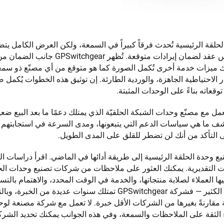
لحلقة الرئيسية تُحدث فرقاً كبيراً في السمعة، ولكن العرض الكامل ي
متكاملة للوحدات المثبتة، ويُفضل أن تكون على أساس عقد لضمان إيرادات متوقعة. تُظهر r
ميزات خدمة أخرى تُكمل الصورة كما هو متوقع من أي مصنّع ذو سمع
ر الاحتياطية الجاهزة، والوردية الطارئة. إن توثيق هذه الخطوات يُكمل 
عاته بناءً على الوحدات المثبتة.
مع مصنّع وحدات الشبكة الحلقيّة الذي يمتلك دعمًا ما بعد البيع ضعيف
تشف ما هي سياسات الدعم التي يتبعونها، ومدى السرعة في استجابتهم 
التأكد من أنك لن تضطر للقلق على المدى الطويل.
وحدة الحلقة الرئيسية إلى طريقة أدائها في الماضي. اقرأ دراسات ال
دات التقديرية. يمكنك العثور على ملاحظات من شركات تصنيع وحدات الح
ثل GPSwitchgear، التي يُثني عليها العملاء لصلابة منتجاتها، والخدمة في الوقت المحدد، والاهتمام ب
خبرة الشركة المصنعة للوحدة في هذا المجال تخبرك الكثير — فشركة GPSwitchgear تمتلك سنوات عديدة 
مقارنةً بغيرها من الشركات الأقل خبرة. لا تعمل مع شركة مصنعة لوح
اء الثقة على الملاحظات والسمعة، وفي هذه الجوانب يمكنك تحديد الشر