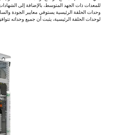
لوحدات الحلقة الرئيسية، يثبت أن جميع وحداته تتوافق مع معايير IEC 62271-200 لضمان أداء آمن وموثوق ف