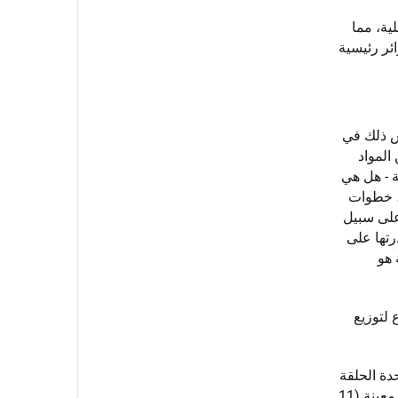
ية، مما
ئر رئيسية
كس ذلك في
المواد
ة - هل هي
ة، خطوات
 على سبيل
قدرتها على
 هو
لتوزيع
دة الحلقة
القابلة للتعديل، سواء أكان ذلك حجم الغلاف لمواقع ضيقة، أو دمج أدوات رصد إضافية، أو القدرة على استيعاب نطاقات جهد معينة (11