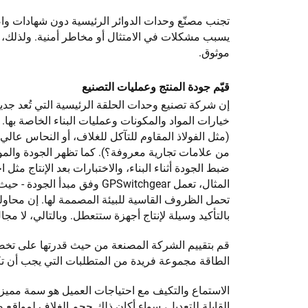
تجنب مصنّع وحدات الدوائر الرئيسية دون شهادات واضح
يسبب مشكلات في الامتثال أو مخاطر أمنية. ولذلك، ف
موثوق.
قيّم جودة المنتج وعمليات التصنيع
إن شركة تصنيع وحدات الحلقة الرئيسية التي تُعد جدير
خيارات المواد والمكونات وعمليات البناء الخاصة بها
(مثل الفولاذ المقاوم للتآكل للغلاف، أو النحاس عالي 
من علامات تجارية معروفة؟). كما تظهر الجودة والموث
ضبط الجودة أثناء البناء، والاختبارات بعد الإنتاج مث
المثال، تعمل GPSwitchgear و
تحمل الظروف القاسية للبيئة المصممة لها. إن محاولة 
بالتأكيد وسيلة لإنتاج أجهزة ستتعطل. وبالتالي، لا مجا
قم بتقييم الشركة المصنعة من حيث قدرتها على تخصي
الطاقة مجموعة فريدة من المتطلبات التي يجب أن تكو
الاستماع والتكيف مع احتياجات العميل هو سمة مميزة